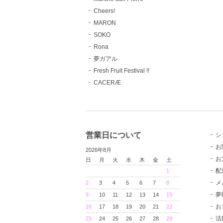
Cheers!
MARON
SOKO
Rona
夢ガアル
Fresh Fruit Festival !!
CACERÆ
営業日について
シ
お
2026年8月
お
日
月
火
水
木
金
土
配
1
メ
2
3
4
5
6
7
8
夢
9
10
11
12
13
14
15
お
16
17
18
19
20
21
22
活
23
24
25
26
27
28
29