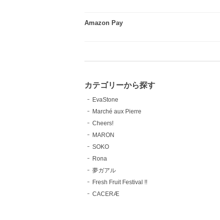
Amazon Pay
カテゴリーから探す
EvaStone
Marché aux Pierre
Cheers!
MARON
SOKO
Rona
夢ガアル
Fresh Fruit Festival !!
CACERÆ