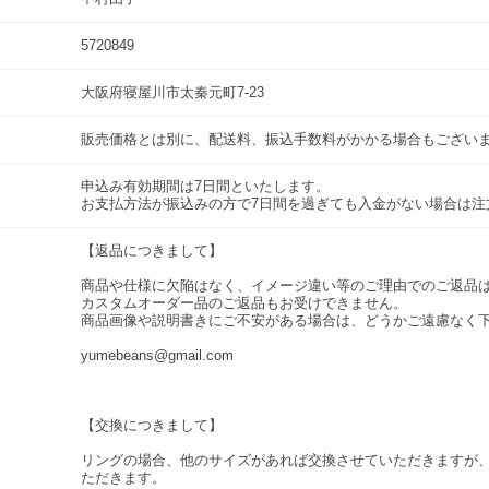
5720849
大阪府寝屋川市太秦元町7-23
販売価格とは別に、配送料、振込手数料がかかる場合もござい
申込み有効期間は7日間といたします。
お支払方法が振込みの方で7日間を過ぎても入金がない場合は
【返品につきまして】
商品や仕様に欠陥はなく、イメージ違い等のご理由でのご返品
カスタムオーダー品のご返品もお受けできません。
商品画像や説明書きにご不安がある場合は、どうかご遠慮なく
yumebeans@gmail.com
【交換につきまして】
リングの場合、他のサイズがあれば交換させていただきますが
ただきます。