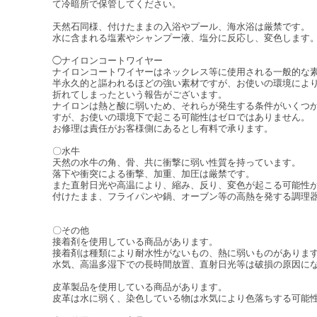
て冷暗所で保管してください。
天然石同様、付けたままの入浴やプール、海水浴は厳禁です。
水に含まれる塩素やシャンプー液、塩分に反応し、変色します
◯ナイロンコートワイヤー
ナイロンコートワイヤーはネックレス等に使用される一般的な
半永久的と謳われるほどの強い素材ですが、お使いの環境によ
折れてしまったという報告がございます。
ナイロンは熱と酸に弱いため、それらが発生する条件がいくつ
すが、お使いの環境下で起こる可能性はゼロではありません。
お修理は責任がお客様側にあるとし有料で承ります。
〇水牛
天然の水牛の角、骨、共に衝撃に弱い性質を持っています。
落下や衝突による衝撃、加重、加圧は厳禁です。
また直射日光や高温により、縮み、反り、変色が起こる可能性
付けたまま、フライパンや鍋、オーブン等の高熱を発する調理
〇その他
接着剤を使用している商品があります。
接着剤は種類により耐水性がないもの、熱に弱いものがありま
水気、高温多湿下での長時間放置、直射日光等は破損の原因に
皮革製品を使用している商品があります。
皮革は水に弱く、染色している物は水気により色落ちする可能