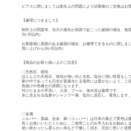
ピアスに関しましては衛生上の問題により試着後のご交換はお
【修理につきまして】
制作上の問題等、当方の過失が原因で起こった破損の場合、無
3か月以内）
お客様側に原因のある破損の場合、お修理できるものに関しま
買い上げから3か月以内）
【商品のお取り扱い上のご注意】
〇天然石、琥珀
ほとんどの天然石、琥珀が強い光と水気、塩分に弱い性質をし
家の中であっても日光が直接当たる場所には置かないよう、ご
色抜けや色褪せの原因になります。
付けたままの手洗い、入浴、プール、海水浴は厳禁です。
水に含まれる塩素やシャンプー液、塩分に反応し、変色します
〇金属
シルバー、真鍮、合金、銅（コッパー）は日本の風土で変色は
長くお使いいただくために、ご使用ごとのお手入れをお勧めし
使い終わったら柔らかい布などで優しく拭き、完全に乾いた状