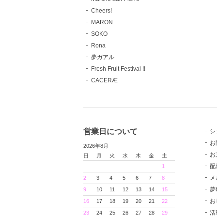
Cheers!
MARON
SOKO
Rona
夢ガアル
Fresh Fruit Festival !!
CACERÆ
営業日について
シ
お
2026年8月
お
日
月
火
水
木
金
土
配
1
メ
2
3
4
5
6
7
8
夢
9
10
11
12
13
14
15
お
16
17
18
19
20
21
22
活
23
24
25
26
27
28
29