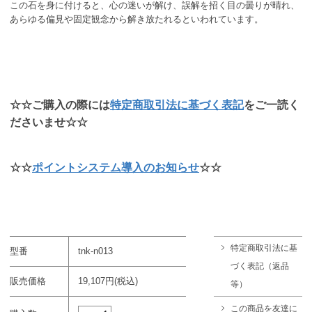
この石を身に付けると、心の迷いが解け、誤解を招く目の曇りが晴れ、
あらゆる偏見や固定観念から解き放たれるといわれています。
☆☆ご購入の際には
特定商取引法に基づく表記
をご一読く
ださいませ☆☆
☆☆
ポイントシステム導入のお知らせ
☆☆
特定商取引法に基
型番
tnk-n013
づく表記（返品
販売価格
19,107円(税込)
等）
この商品を友達に