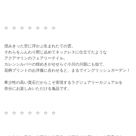
☆ ☆ ☆ ☆ ☆ ☆ ☆
澄みきった空に浮かぶ生まれたての雲。
それらをふんわり閉じ込めてネックレスに仕立てたような
アクアマリンのフェアリーテイル。
カレンシルバーの煌めきがせせらぐ小川の川面にも似て、
花柄プリントのお洋服に合わせると、まるでイングリッシュガーデン！
希少性の高い貴石だからこそ実現するラグジュアリーカジュアルを
存分にお楽しみいただける逸品です。
☆ ☆ ☆ ☆ ☆ ☆ ☆