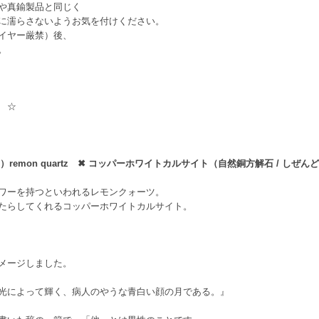
や真鍮製品と同じく
に濡らさないようお気を付けください。
イヤー厳禁）後、
。
 ☆
mon quartz ✖ コッパーホワイトカルサイト（自然銅方解石 / しぜんどうほうかいせ
ワーを持つといわれるレモンクォーツ。
たらしてくれるコッパーホワイトカルサイト。
メージしました。
光によって輝く、病人のやうな青白い顔の月である。』