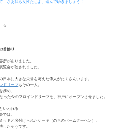
て、さあ我ら女性たちよ、進んでゆきましょう！
 ☆
の首飾り
容所がありました。
展覧会が催されました。
の日本に大きな栄誉を与えた偉人がたくさんいます。
ンドリーブ
もその一人。
を務め、
となった今のフロインドリーブを、神戸にオープンさせました。
といわれる
会では、
ミッドと名付けられたケーキ（のちのバームクーヘン）、
博したそうです。