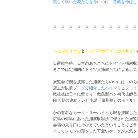
美しく咲いた花たちを身につけ、背筋を伸ばし
☆ ☆ ☆ ☆ ☆ ☆ ☆ ☆ ☆ ☆ ☆
レモンクォーツ
と
コッパーホワイトカルサイト
日露戦争時、日本のあちこちにドイツ人捕虜収
そこでは定期的にドイツ人捕虜たちによる工芸
展覧会で腕を披露した捕虜たちの中には、のち
店主が以前
ブログで紹介したハインリヒフロイ
戦後彼は日本に留まり、敷島製パン初代技師長
NHK朝の連続テレビ小説『風見鶏』のモデル
かの有名なカール・ユーハイムも腕を披露した
広島の似島にあった捕虜収容所で催された展覧
会場の入り口にそびえていたということでピラ
そしてレモンの形をした可愛いケークが人気を