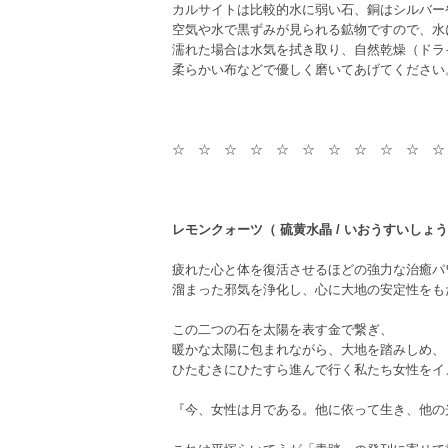
カルサイトは比較的水に弱い石、銅はシルバー
空気や水で黒ずみが見られる鉱物ですので、水
濡れた場合は水気を拭き取り、自然乾燥（ドラ
柔らかい布などで優しく磨いてあげてください
☆ ☆ ☆ ☆ ☆ ☆ ☆ ☆ ☆ ☆ ☆
レモンクォーツ（ 硫黄水晶 / いおうすいしょう）re
疲れた心と体を復活させるほどの強力な治癒パ
溜まった邪気を浄化し、心に大地の安定性をも
この二つの石を太陽を表す金で繋ぎ、
暖かな太陽に包まれながら、大地を踏みしめ、
ひたむきにひたすら進んで行く私たち女性をイ
『今、女性は月である。他に依って生き、他の