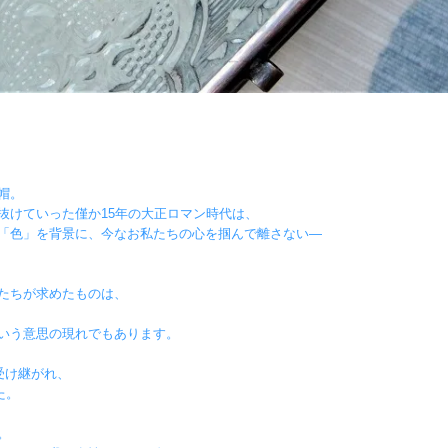
帽。
抜けていった僅か15年の大正ロマン時代は、
「色」を背景に、今なお私たちの心を掴んで離さない―
たちが求めたものは、
いう意思の現れでもあります。
受け継がれ、
た。
。