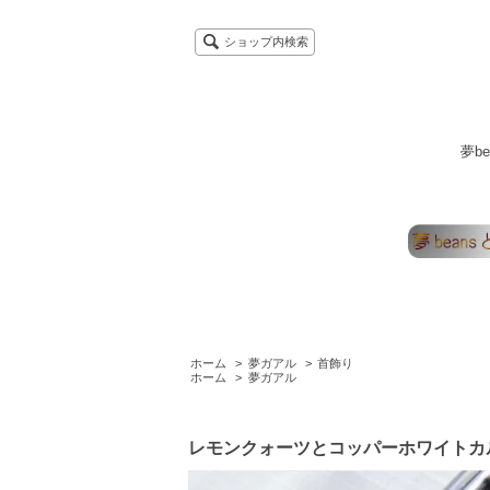
ショップ内検索
夢b
ホーム
>
夢ガアル
>
首飾り
ホーム
>
夢ガアル
レモンクォーツとコッパーホワイトカ