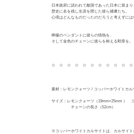
日本政府に請われて敵国であった日本に留まり
歴史に名を残し生涯を閉じた彼ら捕虜たち。
心境はどんなものだったのだろうと考えずには
檸檬のペンダントに彼らの情熱を、
そして金色のチェーンに彼らを称える勲章を。
☆ ☆ ☆ ☆ ☆ ☆ ☆ ☆ ☆ ☆ ☆
素材：レモンクォーツ / コッパーホワイトカルサイト
サイズ：レモンクォーツ（19mm×25mm ）
チェーンの長さ（52cm）
※コッパーホワイトカルサイトは、カルサイト