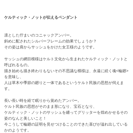
ケルティック・ノットが伝えるペンダント
凛とした佇まいのコニャックアンバー。
斜めに配されたシルバーフレームの効果でしょうか？
その姿は肩からサッシュをかけた女王様のようです。
サッシュの網目模様はケルト文化から生まれたケルティック・ノットと
呼ばれるもの。
描き始めも描き終わりもないその不思議な模様は、永遠に続く魂<輪廻>
を意味し、
人は草木や季節の廻りと一体であるというケルト民族の思想が伺えま
す。
長い長い時を経て眠りから覚めたアンバー。
ケルト民族の思想がそのまま形になり、宝石となり、
ケルティック・ノットのサッシュを纏ってグリッターを煌めかせるその
姿のなんと美しいこと！
今こうして輪廻の証明を見せつけることのできた喜びが溢れ出している
かのようです。