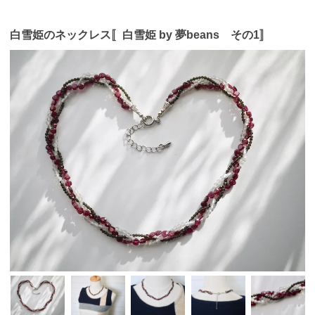
白雪姫のネックレス〚白雪姫 by 夢beans その1〛