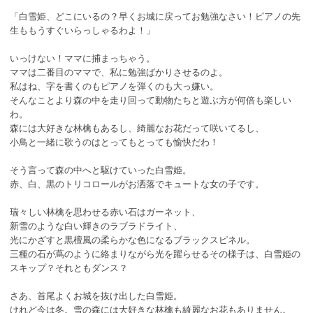
「白雪姫、どこにいるの？早くお城に戻ってお勉強なさい！ピアノの先
生ももうすぐいらっしゃるわよ！」
いっけない！ママに捕まっちゃう。
ママは二番目のママで、私に勉強ばかりさせるのよ。
私はね、字を書くのもピアノを弾くのも大っ嫌い。
そんなことより森の中を走り回って動物たちと遊ぶ方が何倍も楽しい
わ。
森には大好きな林檎もあるし、綺麗なお花だって咲いてるし、
小鳥と一緒に歌うのはとってもとっても愉快だわ！
そう言って森の中へと駆けていった白雪姫。
赤、白、黒のトリコロールがお洒落でキュートな女の子です。
瑞々しい林檎を思わせる赤い石はガーネット、
新雪のような白い輝きのラブラドライト、
光にかざすと黒檀風の柔らかな色になるブラックスピネル。
三種の石が蔦のように絡まりながら光を躍らせるその様子は、白雪姫の
スキップ？それともダンス？
さあ、首尾よくお城を抜け出した白雪姫。
けれど今は冬。雪の森には大好きな林檎も綺麗なお花もありません。