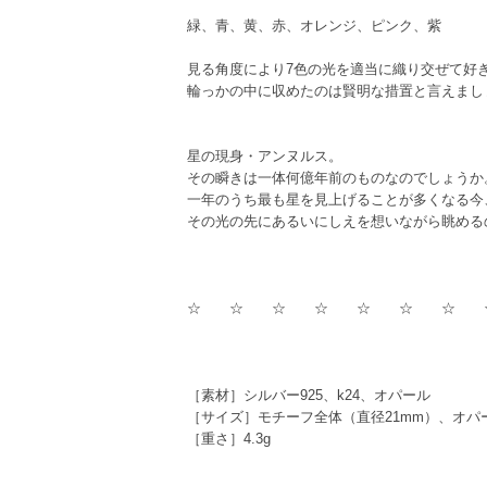
緑、青、黄、赤、オレンジ、ピンク、紫
見る角度により7色の光を適当に織り交ぜて好
輪っかの中に収めたのは賢明な措置と言えまし
星の現身・アンヌルス。
その瞬きは一体何億年前のものなのでしょうか
一年のうち最も星を見上げることが多くなる今
その光の先にあるいにしえを想いながら眺める
☆ ☆ ☆ ☆ ☆ ☆ ☆ 
［素材］シルバー925、k24、オパール
［サイズ］モチーフ全体（直径21mm）、オパ
［重さ］4.3g