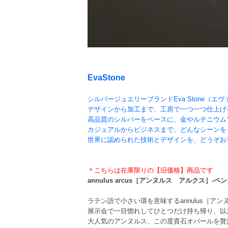
EvaStone
シルバージュエリーブランドEva Stone（
デザインから加工まで、工房で一つ一つ仕上げ
高品質のシルバーをベースに、金やルテニウム
カジュアルからビジネスまで、どんなシーンを
世界に認められた技術とデザインを、どうぞお
＊こちらは在庫限りの【旧価格】商品です
annulus arcus［アンヌルス アルクス］-ペ
ラテン語で小さい環を意味するannulus［アン
展示会で一目惚れしてひとつだけ持ち帰り、以
大人気のアンヌルス、この度貴石オパールを贅