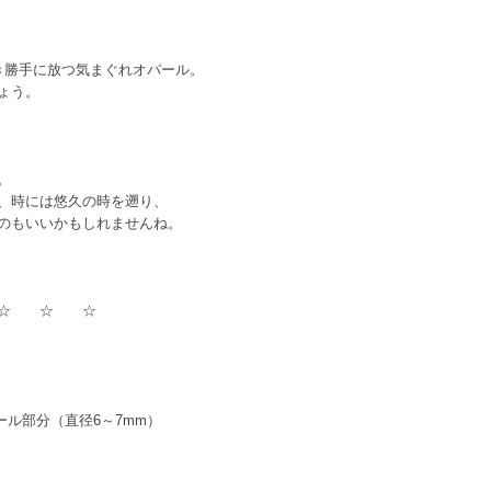
き勝手に放つ気まぐれオパール。
ょう。
。
、時には悠久の時を遡り、
のもいいかもしれませんね。
☆ ☆ ☆
ール部分（直径6～7mm）