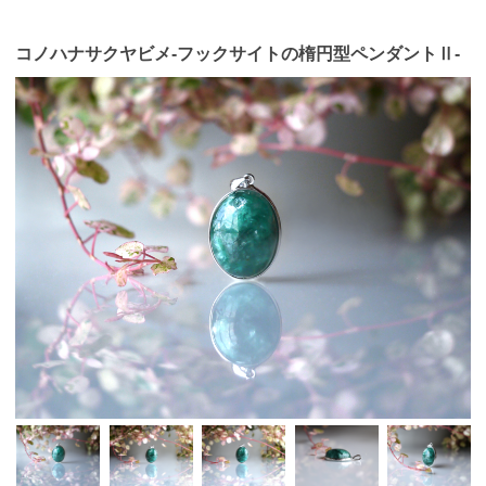
コノハナサクヤビメ-フックサイトの楕円型ペンダントⅡ-