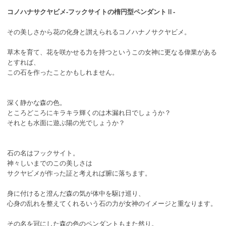
コノハナサクヤビメ-フックサイトの楕円型ペンダントⅡ-
その美しさから花の化身と讃えられるコノハナノサクヤビメ。
草木を育て、花を咲かせる力を持つというこの女神に更なる偉業がある
とすれば、
この石を作ったことかもしれません。
深く静かな森の色。
ところどころにキラキラ輝くのは木漏れ日でしょうか？
それとも水面に遊ぶ陽の光でしょうか？
石の名はフックサイト。
神々しいまでのこの美しさは
サクヤビメが作った証と考えれば腑に落ちます。
身に付けると澄んだ森の気が体中を駆け巡り、
心身の乱れを整えてくれるいう石の力が女神のイメージと重なります。
その名を冠にした森の色のペンダントもまた然り。