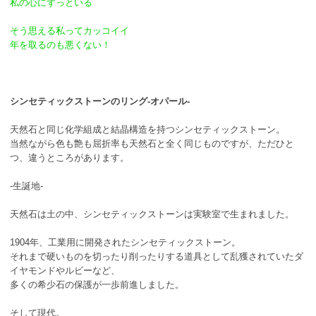
私の心にずっといる
そう思える私ってカッコイイ
年を取るのも悪くない！
シンセティックストーンのリング-オパール-
天然石と同じ化学組成と結晶構造を持つシンセティックストーン。
当然ながら色も艶も屈折率も天然石と全く同じものですが、ただひと
つ、違うところがあります。
-生誕地-
天然石は土の中、シンセティックストーンは実験室で生まれました。
1904年、工業用に開発されたシンセティックストーン。
それまで硬いものを切ったり削ったりする道具として乱獲されていたダ
イヤモンドやルビーなど、
多くの希少石の保護が一歩前進しました。
そして現代。