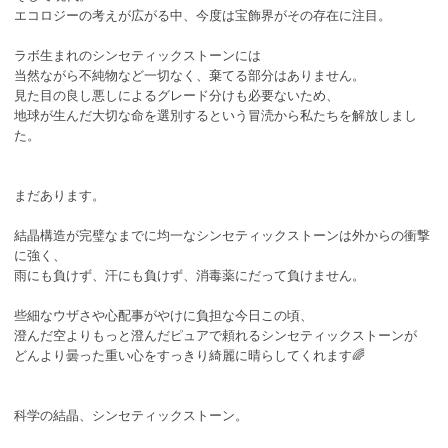
エコロジーの考えが広がる中、今度は宝飾界がその存在に注目。
ラボ生まれのシンセティックストーンには
当然ながら不純物など一切なく、棄てる部分はありません。
見た目の良し悪しによるグレード分けも必要ないため、
地球が生んだ大切な命を選別するという冒涜から私たちを解放しまし
た。
まだあります。
結晶構造が完璧なまでに均一なシンセティックストーンは外からの衝撃
に強く、
雨にも負けず、汗にも負けず、消毒薬にだって負けません。
些細なウザさや心配事がやけに負担な今日この頃、
澄んだ空よりもっと澄んだピュアで頼れるシンセティックストーンが
どんより曇った重い心をすっきり綺麗に晴らしてくれます🌈
科学の結晶、シンセティックストーン。