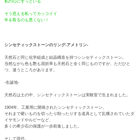
私の心にずっといる
そう思える私ってカッコイイ
年を取るのも悪くない！
シンセティックストーンのリング-アメトリン-
天然石と同じ化学組成と結晶構造を持つシンセティックストーン。
当然ながら色も艶も屈折率も天然石と全く同じものですが、ただひと
つ、違うところがあります。
-生誕地-
天然石は土の中、シンセティックストーンは実験室で生まれました。
1904年、工業用に開発されたシンセティックストーン。
それまで硬いものを切ったり削ったりする道具として乱獲されていたダ
イヤモンドやルビーなど、
多くの希少石の保護が一歩前進しました。
そして現代。