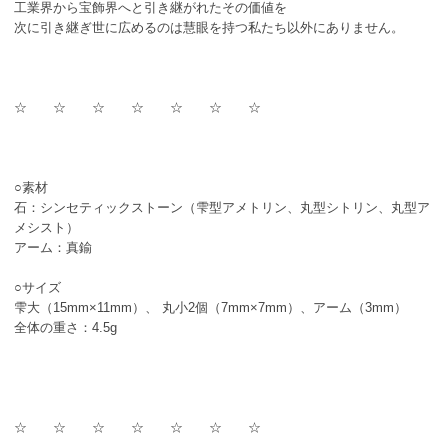
工業界から宝飾界へと引き継がれたその価値を
次に引き継ぎ世に広めるのは慧眼を持つ私たち以外にありません。
☆ ☆ ☆ ☆ ☆ ☆ ☆
○素材
石：シンセティックストーン（雫型アメトリン、丸型シトリン、丸型ア
メシスト）
アーム：真鍮
○サイズ
雫大（15mm×11mm）、 丸小2個（7mm×7mm）、アーム（3mm）
全体の重さ：4.5g
☆ ☆ ☆ ☆ ☆ ☆ ☆