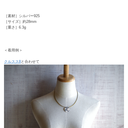
［素材］シルバー925
［サイズ］約28mm
［重さ］6.3g
＜着用例＞
クルスス8
と合わせて