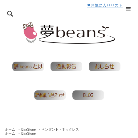
❤お気に入りリスト
ホーム
>
EvaStone
>
ペンダント・ネックレス
ホーム
>
EvaStone