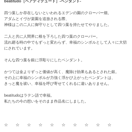
beatitudo［ベアティテュード］-ペンダント-
四つ葉しか存在しないといわれるエデンの園のクローバー畑。
アダムとイヴが楽園を追放される際、
神様はこの二人に御守りとして四つ葉を持たせてやりました。
二人と共に人間界に根を下ろした四つ葉のクローバー。
流れ廻る時の中でもずっと変わらず、幸福のシンボルとして人々に大切
にされています。
そんな四つ葉を銀に浮彫りにしたペンダント。
かつては金よりずっと価値が高く、魔除け効果もあるとされた銀。
その上に幸福のシンボルが力強く浮かび上がったペンダントは、
きっと魔を祓い、幸福を呼び寄せてくれるに違いありません。
beatitudoはラテン語で幸福。
私たちの今の想いをそのまま作品名にしました。
☆ ☆ ☆ ☆ ☆ ☆ ☆ ☆ ☆ ☆