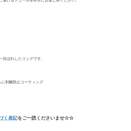
に着けるシュールを存分にお楽しみください。
一目ぼれしたリングです。
に剥離防止コーティング
づく表記
をご一読くださいませ☆☆