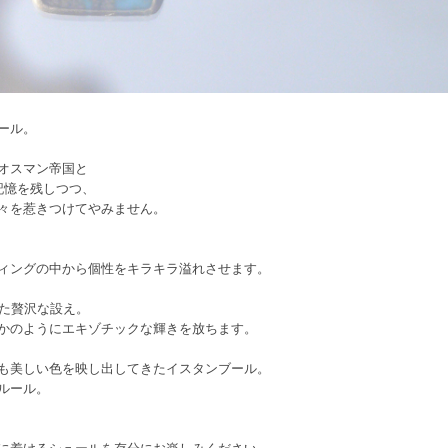
ール。
オスマン帝国と
記憶を残しつつ、
々を惹きつけてやみません。
ィングの中から個性をキラキラ溢れさせます。
けた贅沢な設え。
かのようにエキゾチックな輝きを放ちます。
も美しい色を映し出してきたイスタンブール。
ルール。