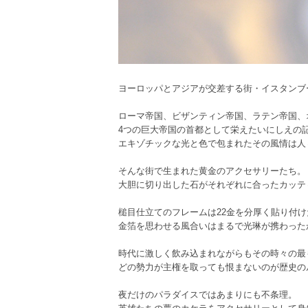
ヨーロッパとアジアが交差する街・イスタンブ
ローマ帝国、ビザンティン帝国、ラテン帝国、
4つの巨大帝国の首都として栄えたいにしえの
エキゾチックな光と色で包まれたその風情は人
そんな街で生まれた黄金のアクセサリーたち。
大胆に切り出した石がそれぞれに合ったカッテ
槌目仕立てのフレームは22金を分厚く貼り付
金箔を思わせる風合いはまるで光琳が携わった
時代に激しく飲み込まれながらもその時々の最
どの勢力が主権を取っても恨まないのが歴史の
夜だけのパラダイスではあまりにも不条理。