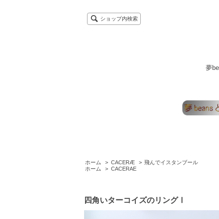
ショップ内検索
夢b
ホーム
>
CACERÆ
>
飛んでイスタンブール
ホーム
>
CACERAE
四角いターコイズのリングⅠ