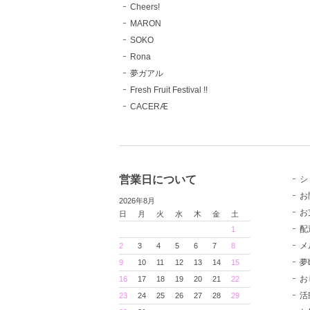
Cheers!
MARON
SOKO
Rona
夢ガアル
Fresh Fruit Festival !!
CACERÆ
営業日について
シ
お
2026年8月
お
日
月
火
水
木
金
土
配
1
メ
2
3
4
5
6
7
8
夢
9
10
11
12
13
14
15
お
16
17
18
19
20
21
22
活
23
24
25
26
27
28
29