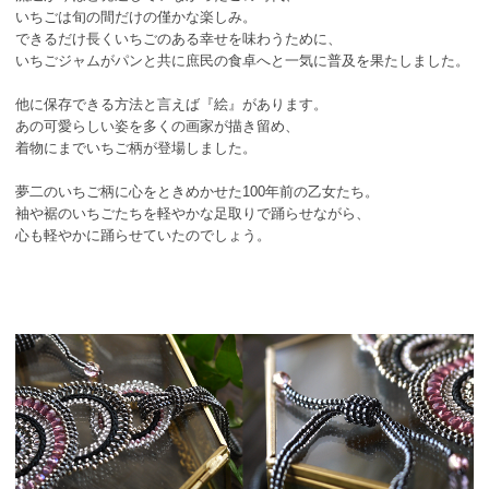
いちごは旬の間だけの僅かな楽しみ。
できるだけ長くいちごのある幸せを味わうために、
いちごジャムがパンと共に庶民の食卓へと一気に普及を果たしました。
他に保存できる方法と言えば『絵』があります。
あの可愛らしい姿を多くの画家が描き留め、
着物にまでいちご柄が登場しました。
夢二のいちご柄に心をときめかせた100年前の乙女たち。
袖や裾のいちごたちを軽やかな足取りで踊らせながら、
心も軽やかに踊らせていたのでしょう。