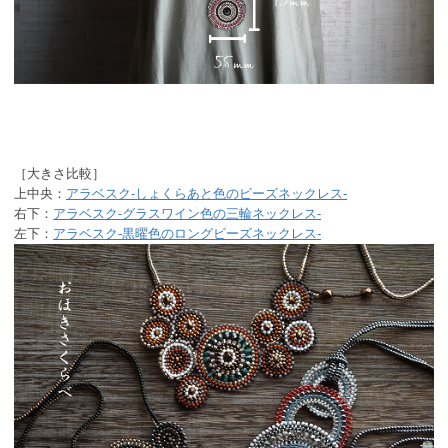
［大きさ比較］
上中央：
アラベスク-しょくらあと色のビーズネックレス-
右下：
アラベスク-グラスワイン色の三輪ネックレス-
左下：
アラベスク-黒曜色のロングビーズネックレス-