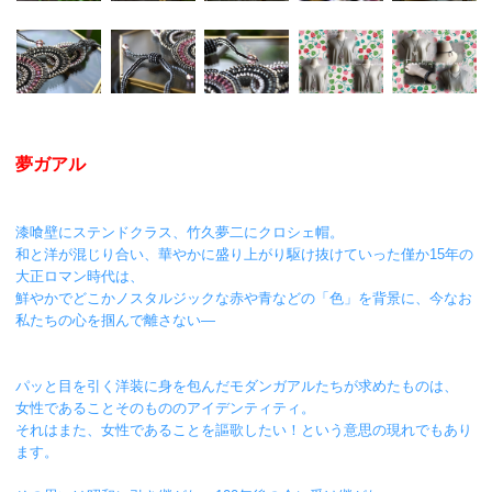
夢ガアル
漆喰壁にステンドクラス、竹久夢二にクロシェ帽。
和と洋が混じり合い、華やかに盛り上がり駆け抜けていった僅か15年の
大正ロマン時代は、
鮮やかでどこかノスタルジックな赤や青などの「色」を背景に、今なお
私たちの心を掴んで離さない―
パッと目を引く洋装に身を包んだモダンガアルたちが求めたものは、
女性であることそのもののアイデンティティ。
それはまた、女性であることを謳歌したい！という意思の現れでもあり
ます。