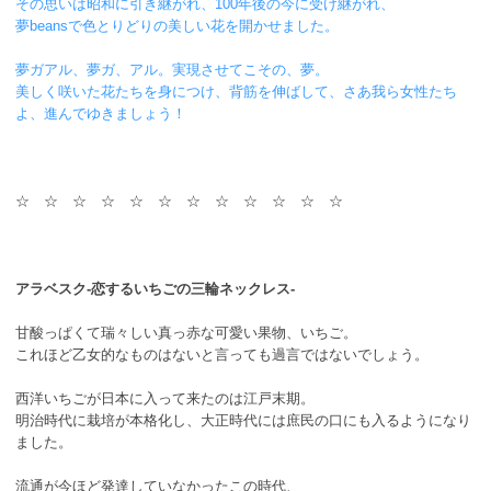
その思いは昭和に引き継がれ、100年後の今に受け継がれ、
夢beansで色とりどりの美しい花を開かせました。
夢ガアル、夢ガ、アル。実現させてこその、夢。
美しく咲いた花たちを身につけ、背筋を伸ばして、さあ我ら女性たち
よ、進んでゆきましょう！
☆ ☆ ☆ ☆ ☆ ☆ ☆ ☆ ☆ ☆ ☆ ☆
アラベスク-恋するいちごの三輪ネックレス-
甘酸っぱくて瑞々しい真っ赤な可愛い果物、いちご。
これほど乙女的なものはないと言っても過言ではないでしょう。
西洋いちごが日本に入って来たのは江戸末期。
明治時代に栽培が本格化し、大正時代には庶民の口にも入るようになり
ました。
流通が今ほど発達していなかったこの時代、