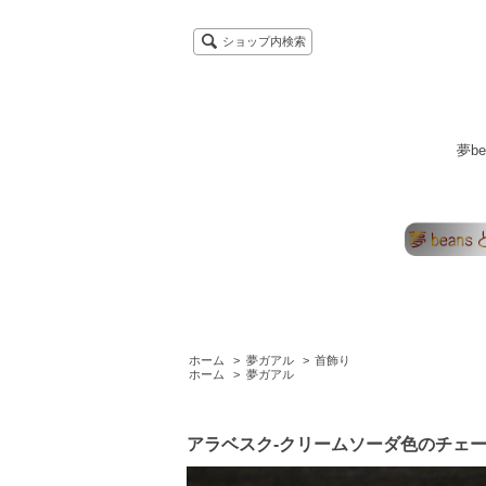
ショップ内検索
夢b
ホーム
>
夢ガアル
>
首飾り
ホーム
>
夢ガアル
アラベスク-クリームソーダ色のチェー