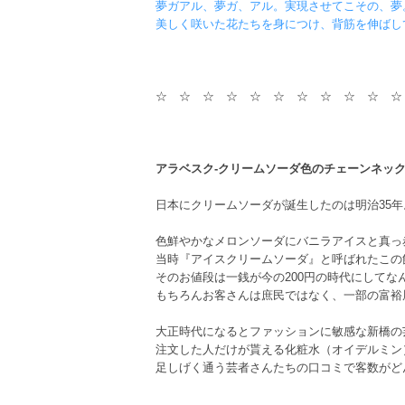
夢ガアル、夢ガ、アル。実現させてこその、夢
美しく咲いた花たちを身につけ、背筋を伸ばし
☆ ☆ ☆ ☆ ☆ ☆ ☆ ☆ ☆ ☆ ☆
アラベスク-クリームソーダ色のチェーンネック
日本にクリームソーダが誕生したのは明治35年
色鮮やかなメロンソーダにバニラアイスと真っ
当時『アイスクリームソーダ』と呼ばれたこの
そのお値段は一銭が今の200円の時代にしてなん
もちろんお客さんは庶民ではなく、一部の富裕
大正時代になるとファッションに敏感な新橋の
注文した人だけが貰える化粧水（オイデルミン
足しげく通う芸者さんたちの口コミで客数がど