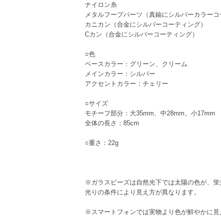
ナイロン糸
メタルフープパーツ（真鍮にシルバーカラーコ
カニカン（合金にシルバーコーティング）
Cカン（合金にシルバーコーティング）
○色
ベースカラー：グリーン、クリーム
メインカラー：シルバー
アクセントカラー：チェリー
○サイズ
モチーフ部分：大35mm、中28mm、小17mm
全体の長さ：85cm
○重さ：22g
※ガラスビーズは自然光下では太陽の色が、蛍
光りの条件により見え方が異なります。
※スマートフォンでは実物より色が鮮やかに見