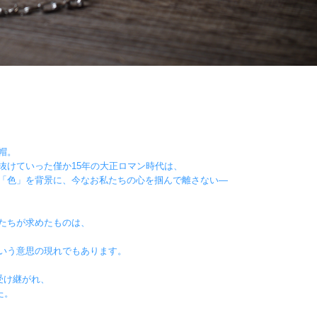
帽。
抜けていった僅か15年の大正ロマン時代は、
「色」を背景に、今なお私たちの心を掴んで離さない―
たちが求めたものは、
いう意思の現れでもあります。
受け継がれ、
た。