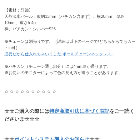
【素材：詳細】
天然淡水パール：縦約13mm（バチカン含まず）、横20mm、厚み
10mm、重さ5.4g
枠、バチカン：シルバー925
※チェーンは別売りです。（詳細は以下のページで/どちらからでもカー
トin可）
必要だから仕入れちゃいました-ボールチェーンネックレス-
※バチカン（チェーン通し部分）には4mm珠が通ります。
※お使いのモニターによって色の見え方が違うことがあります。
☆ ☆ ☆ ☆ ☆ ☆ ☆ ☆ ☆ ☆
☆☆ご購入の際には
特定商取引法に基づく表記
をご一読く
ださいませ☆☆
☆☆
ポイントシステム導入のお知らせ
☆☆