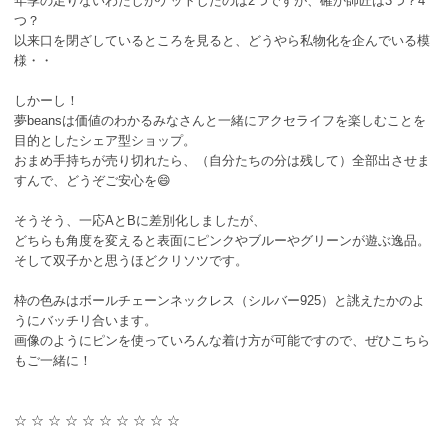
年季の足りないわたしがゲットしたのは2つですが、確か師匠は3つ？4
つ？
以来口を閉ざしているところを見ると、どうやら私物化を企んでいる模
様・・
しかーし！
夢beansは価値のわかるみなさんと一緒にアクセライフを楽しむことを
目的としたシェア型ショップ。
おまめ手持ちが売り切れたら、（自分たちの分は残して）全部出させま
すんで、どうぞご安心を😄
そうそう、一応AとBに差別化しましたが、
どちらも角度を変えると表面にピンクやブルーやグリーンが遊ぶ逸品。
そして双子かと思うほどクリソツです。
枠の色みはボールチェーンネックレス（シルバー925）と誂えたかのよ
うにバッチリ合います。
画像のようにピンを使っていろんな着け方が可能ですので、ぜひこちら
もご一緒に！
☆ ☆ ☆ ☆ ☆ ☆ ☆ ☆ ☆ ☆