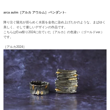
arca aulm［アルカ アウルム］-ペンダント-
降り注ぐ陽光が揺らめく水面を金色に染め上げたかのような、まばゆく
美しく、そして優しいデザインの作品です。
こちらはEva祭り2024に出ていた［アルカ］の色違い（ゴールドver.）
です。
［アルカ2024］