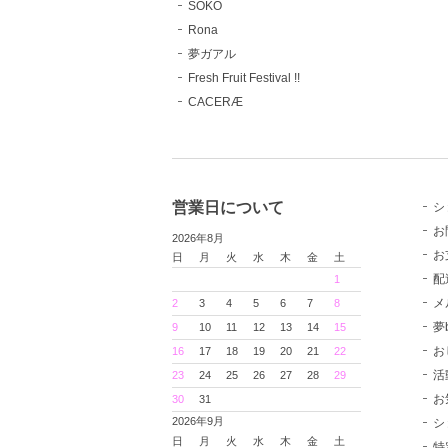
SOKO
Rona
夢ガアル
Fresh Fruit Festival !!
CACERÆ
営業日について
シ
お
2026年8月
お
日
月
火
水
木
金
土
配
1
メ
2
3
4
5
6
7
8
夢
9
10
11
12
13
14
15
お
16
17
18
19
20
21
22
活
23
24
25
26
27
28
29
お
30
31
2026年9月
シ
日
月
火
水
木
金
土
特