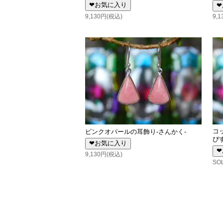
❤お気に入り
❤
9,130円(税込)
9,
コ
ピンクオパールの耳飾り-さんかく-
ぴ
❤お気に入り
❤
9,130円(税込)
SO