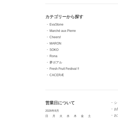
カテゴリーから探す
EvaStone
Marché aux Pierre
Cheers!
MARON
SOKO
Rona
夢ガアル
Fresh Fruit Festival !!
CACERÆ
営業日について
シ
お
2026年8月
お
日
月
火
水
木
金
土