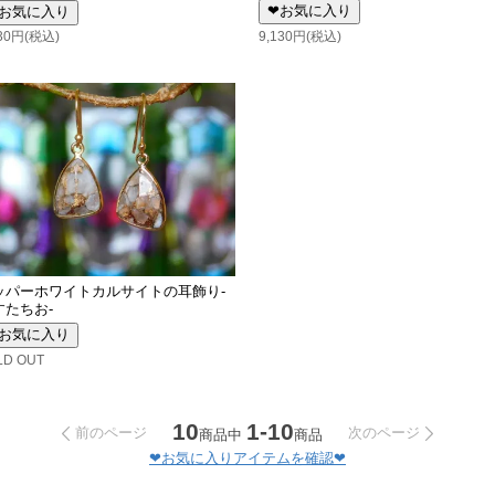
❤お気に入り
お気に入り
9,130円(税込)
130円(税込)
ッパーホワイトカルサイトの耳飾り-
すたちお-
お気に入り
LD OUT
10
1-10
前のページ
次のページ
商品中
商品
❤お気に入りアイテムを確認❤