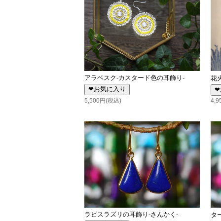
アラベスク-カスタード色の耳飾り-
花
❤お気に入り
❤
5,500円(税込)
4,
ラピスラズリの耳飾り-さんかく-
タ