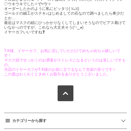
♡ウキウキでした✧◝(⁰▿⁰)◜✧
オーダーしたかのように私にピッタリ( ꈍᴗꈍ)
ゴールドの細工がステキ♪はじめましての石なので調べましたら希少だ
とか…
最近はマスクの紐にひっかかりなくしてしまいそうなのでピアス着けて
いなかっのですが、これなら大丈夫そう(◠‿◕)
イヤーカフいいですね❣
T.K様、イヤーカフ、お気に召していただけてめちゃめちゃ嬉しいで
す！
マスク紐でせっかくのお洒落がストレスになるというのは哀しいですも
の。
当店のイヤーカフがT.K様のお役に立てるなんて光栄の至りです✨
この度はわくわくときめくお取引をありがとうございました。
カテゴリーから探す