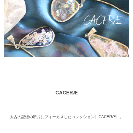
CACERÆ
太古の記憶の断片にフォーカスしたコレクション〚CACERÆ〛。