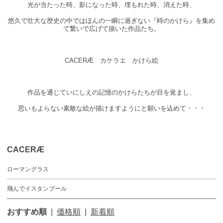
光が当たった時、影になった時、埋もれた時、消えた時、
悠久で壮大な歴史の中ではほんの一瞬に過ぎない『時のかけら』を集め
て繋いで広げて描いた作品たち。
CACERÆ カケラエ かけら絵
作品を通じていにしえの記憶のかけらたちが目を覚まし、
思いもよらない素敵な絵が描けますようにと願いを込めて・・・
CACERÆ
ローマングラス
飛んでイスタンブール
おすすめ順
|
価格順
|
新着順