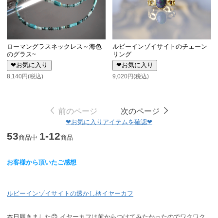
ローマングラスネックレス～海色
ルビーインゾイサイトのチェーン
のグラス~
リング
❤お気に入り
❤お気に入り
8,140円(税込)
9,020円(税込)
前のページ
次のページ
❤お気に入りアイテムを確認❤
53
1-12
商品中
商品
お客様から頂いたご感想
ルビーインゾイサイトの透かし柄イヤーカフ
本日届きました😊 イヤーカフは前からつけてみたかったのでワクワク