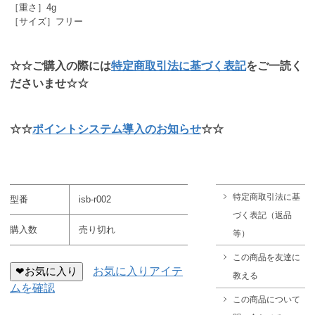
［重さ］4g
［サイズ］フリー
☆☆ご購入の際には
特定商取引法に基づく表記
をご一読く
ださいませ☆☆
☆☆
ポイントシステム導入のお知らせ
☆☆
特定商取引法に基
型番
isb-r002
づく表記（返品
購入数
売り切れ
等）
この商品を友達に
❤お気に入り
お気に入りアイテ
教える
ムを確認
この商品について