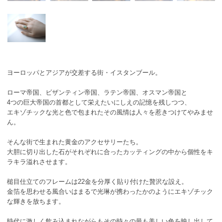
ヨーロッパとアジアが交差する街・イスタンブール。
ローマ帝国、ビザンティン帝国、ラテン帝国、オスマン帝国と
4つの巨大帝国の首都として栄えたいにしえの記憶を残しつつ、
エキゾチックな光と色で包まれたその風情は人々を惹きつけてやみませ
ん。
そんな街で生まれた黄金のアクセサリーたち。
大胆に切り出した石がそれぞれに合ったカッティングの中から個性をキ
ラキラ溢れさせます。
槌目仕立てのフレームは22金を分厚く貼り付けた贅沢な設え。
金箔を思わせる風合いはまるで光琳が携わったかのようにエキゾチック
な輝きを放ちます。
時代に激しく飲み込まれながらもその時々の最も美しい色を映し出して