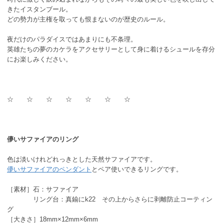
きたイスタンブール。
どの勢力が主権を取っても恨まないのが歴史のルール。
夜だけのパラダイスではあまりにも不条理。
英雄たちの夢のカケラをアクセサリーとして身に着けるシュールを存分
にお楽しみください。
☆ ☆ ☆ ☆ ☆ ☆ ☆
儚いサファイアのリング
色は淡いけれどれっきとした天然サファイアです。
儚いサファイアのペンダント
とペア使いできるリングです。
［素材］石：サファイア
リング台：真鍮にk22 その上からさらに剥離防止コーティン
グ
［大きさ］18mm×12mm×6mm